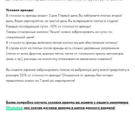
Условия аренды:
В стоимость аренды входит 3 дня. Первый день Вы забираете платье, второй
день, Ваше мероприятие, на третий день Вы возвращаете платье в студию!
Каждые последующие сутки -10% от стоимости аренды!
Товары отмеченные значком "Акция" можно забронировать на сутки по
специальной цене!
В стоимость аренды включена легкая химчистка для обеспечения гигиены!
В случае если на платье после аренды есть сложно удаляемые загрязнения
(пятна от вина, фруктов, жирные пятна, пятна от тонального крема, автозагара,
грязь и пр.), расходы на химчистку оплачиваются заказчиком отдельно!
Вы можете заранее забронировать платье на выбранную дату внеся предоплату в
размере 50% от стоимости аренды! Отказаться от аренды без потери
предоплаты можно за 7 дней до мероприятия!
Более подробно изучить условия аренды вы можете у нашего менеджера
WhatsApp
или скачав договор аренды в шапке данного раздела!