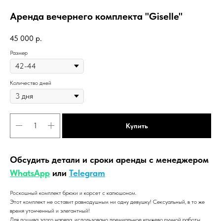
Аренда вечернего комплекта "Giselle"
45 000
р.
Размер
Количество дней
Купить
Обсудить детали и сроки аренды с менеджером
WhatsApp
или
Telegram
Роскошный комплект брюки и корсет с капюшоном.
Этот комплект не оставит равнодушным ни одну девушку! Сексуальный, в то же
время утонченный и элегантный!
Для пошива этого наряда, использовано премиальное кружево ручной работы.