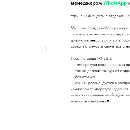
менеджером
WhatsApp
Удлиненный пиджак с отделкой из 
Мы шьём наряды любого размера 
стоимость может немного вырасти:
дополнительными усилиями в пошив
срока и стоимости свяжитесь с н
Правила ухода IRNESTE
— температура воды не должна п
— только деликатная ручная стир
— без отжима
— сушить рекомендуется в распра
комнатной температуре, вдали от 
— утюжить изделия необходимо на
— носить с любовью ♥️