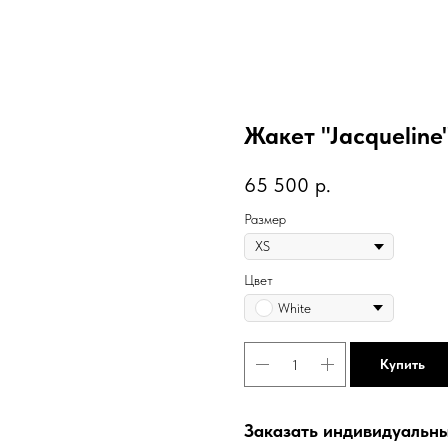
Жакет "Jacqueline
65 500
р.
Размер
Цвет
White
Купить
Заказать индивидуальны