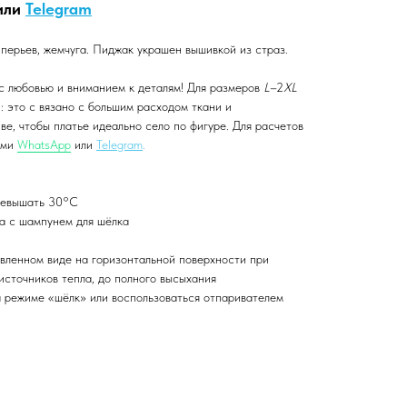
или
Telegram
перьев, жемчуга. Пиджак украшен вышивкой из страз.
с любовью и вниманием к деталям! Для размеров
L
–2
XL
 это с вязано с большим расходом ткани и
е, чтобы платье идеально село по фигуре. Для расчетов
ами
WhatsApp
или
Telegram
.
ревышать 30°C
ка с шампунем для шёлка
вленном виде на горизонтальной поверхности при
источников тепла, до полного высыхания
 режиме «шёлк» или воспользоваться отпаривателем