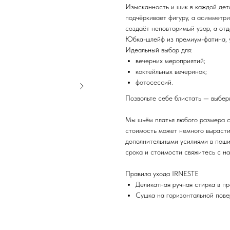
Изысканность и шик в каждой дет
подчёркивает фигуру, а асимметри
создаёт неповторимый узор, а отд
Юбка-шлейф из премиум-фатина, 
Идеальный выбор для:
вечерних мероприятий;
коктейльных вечеринок;
фотосессий.
Позвольте себе блистать — выбер
Мы шьём платья любого размера с
стоимость может немного вырасти:
дополнительными усилиями в пошив
срока и стоимости свяжитесь с н
Правила ухода IRNESTE
Деликатная ручная стирка в п
Сушка на горизонтальной пове