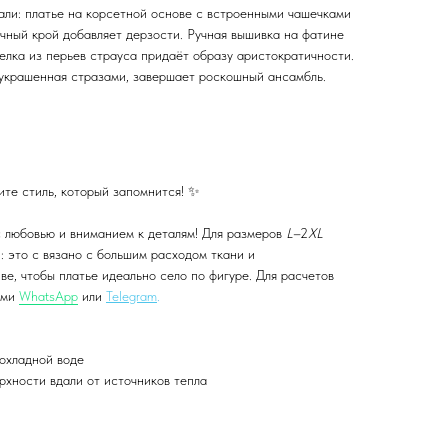
али: платье на корсетной основе с встроенными чашечками
чный крой добавляет дерзости. Ручная вышивка на фатине
елка из перьев страуса придаёт образу аристократичности.
украшенная стразами, завершает роскошный ансамбль.
ите стиль, который запомнится! ✨
 любовью и вниманием к деталям! Для размеров
L
–2
XL
 это с вязано с большим расходом ткани и
е, чтобы платье идеально село по фигуре. Для расчетов
ами
WhatsApp
или
Telegram
.
рохладной воде
рхности вдали от источников тепла