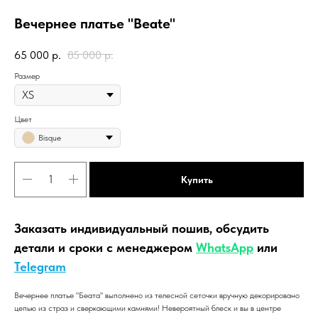
Вечернее платье "Beate"
65 000
р.
85 000
р.
Размер
Цвет
Bisque
Купить
Заказать индивидуальный пошив, обсудить
детали и сроки с менеджером
WhatsApp
или
Telegram
Вечернее платье "Беата" выполнено из телесной сеточки вручную декорировано
цепью из страз и сверкающими камнями! Невероятный блеск и вы в центре