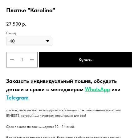
Платье "Karolina"
27 500
р.
Размер
Купить
Заказать индивидуальный пошив, обсудить
детали и сроки с менеджером
WhatsApp
или
Telegram
Легкое, летящее платье из круизной коллекции с эксклюзивными принтами
IRNESTE, который мы печатаем специально для вас!
Срок пошива по вашим меркам 10 - 14 дней.
Все изделия создаются вручную. Если у вас особые пожелания по размеру