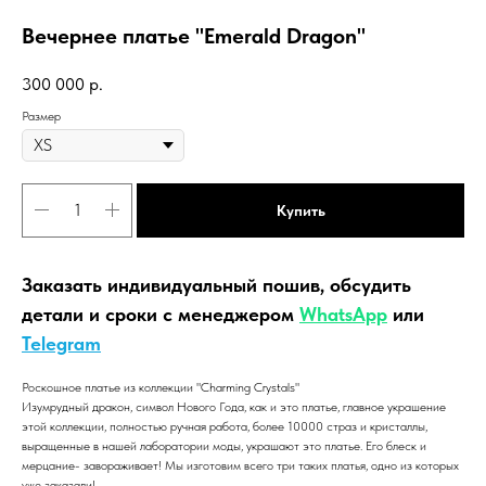
Вечернее платье "Emerald Dragon"
300 000
р.
Размер
Купить
Заказать индивидуальный пошив, обсудить
детали и сроки с менеджером
WhatsApp
или
Telegram
Роскошное платье из коллекции "Charming Crystals"
Изумрудный дракон, символ Нового Года, как и это платье, главное украшение
этой коллекции, полностью ручная работа, более 10000 страз и кристаллы,
выращенные в нашей лаборатории моды, украшают это платье. Его блеск и
мерцание- завораживает! Мы изготовим всего три таких платья, одно из которых
уже заказали!