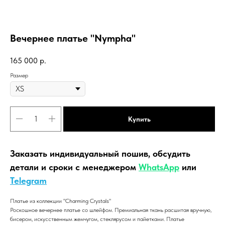
Вечернее платье "Nympha"
165 000
р.
Размер
Купить
Заказать индивидуальный пошив, обсудить
детали и сроки с менеджером
WhatsApp
или
Telegram
Платье из коллекции "Charming Crystals"
Роскошное вечернее платье со шлейфом. Премиальная ткань расшитая вручную,
бисером, искусственным жемчугом, стеклярусом и пайетками. Платье